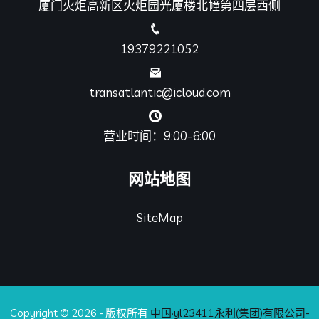
厦门火炬高新区火炬园光厦楼北幢第四层西侧
19379221052
transatlantic@icloud.com
营业时间：9:00-6:00
网站地图
SiteMap
Copyright © 2026 - 版权所有
中国·yl23411永利(集团)有限公司-