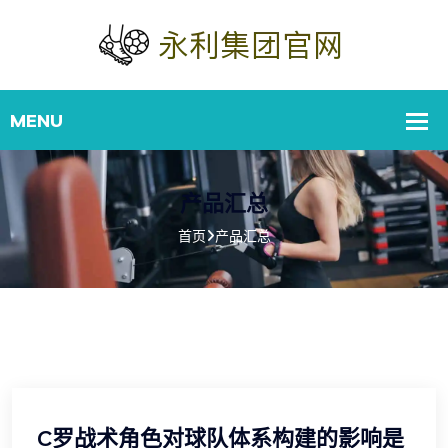
产品汇总
首页
产品汇总
C罗战术角色对球队体系构建的影响是