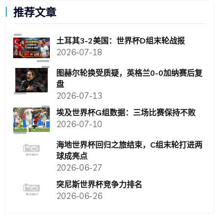
推荐文章
土耳其3-2美国：世界杯D组末轮战报
2026-07-18
图赫尔轮换受质疑，英格兰0-0加纳赛后复
盘
2026-07-13
埃及世界杯G组数据：三场比赛保持不败
2026-07-10
海地世界杯回归之旅结束，C组末轮打进两
球成亮点
2026-06-27
突尼斯世界杯竞争力排名
2026-06-26