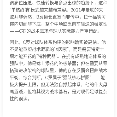
调高位压迫、快速转换与多点出球的趋势下，这种
“单核终端”模式越来越难兼容。2021年曼联的失
败并非偶然：B费擅长直塞而非传中，拉什福德习
惯内切而非下底，整个中场缺乏向前输送的稳定性
——C罗的战术需求与球队实际能力严重错配。
因此，C罗对球队体系构建的影响确实被高估。他
不是能重塑战术逻辑的“X因素”，而是需要特定土
壤才能开花的“特种武器”。在拥有成熟输送体系的
强队中，他是锦上添花的终极杀器；但在需要从零
搭建进攻架构的球队里，他的存在反而会扭曲战术
平衡。综合判断，C罗属于“强队核心拼图”——能
极大提升上限，但无法独自撑起体系。他的伟大毋
庸置疑，但将其视为战术基石，是对现代足球复杂
性的误读。